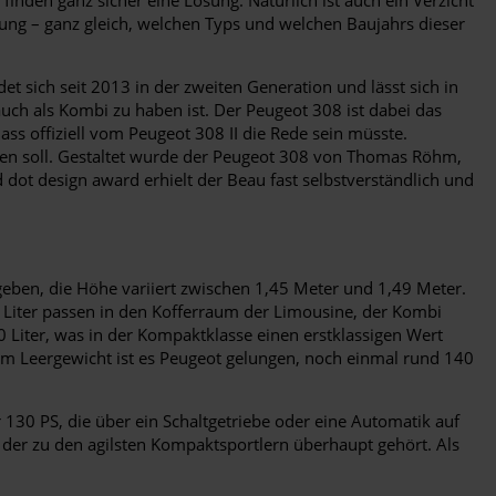
ng – ganz gleich, welchen Typs und welchen Baujahrs dieser
sich seit 2013 in der zweiten Generation und lässt sich in
auch als Kombi zu haben ist. Der Peugeot 308 ist dabei das
 offiziell vom Peugeot 308 II die Rede sein müsste.
hen soll. Gestaltet wurde der Peugeot 308 von Thomas Röhm,
ot design award erhielt der Beau fast selbstverständlich und
geben, die Höhe variiert zwischen 1,45 Meter und 1,49 Meter.
 Liter passen in den Kofferraum der Limousine, der Kombi
0 Liter, was in der Kompaktklasse einen erstklassigen Wert
im Leergewicht ist es Peugeot gelungen, noch einmal rund 140
130 PS, die über ein Schaltgetriebe oder eine Automatik auf
 der zu den agilsten Kompaktsportlern überhaupt gehört. Als