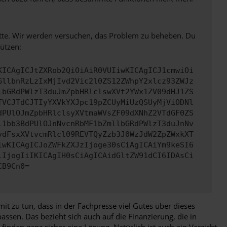
bitte. Wir werden versuchen, das Problem zu beheben. Du
ützen:
KICAgICJtZXRob2QiOiAiR0VUIiwKICAgICJ1cmwiOi
GllbnRzLzIxMjIvd2Vic2l0ZS12ZWhpY2xlcz93ZWJz
lbGRdPWlzT3duJmZpbHRlclswXVt2YWx1ZV09dHJ1ZS
TVCJTdCJTIyYXVkYXJpc19pZCUyMiUzQSUyMjViODNl
dPUlOJmZpbHRlclsyXVtmaWVsZF09dXNhZ2VTdGF0ZS
l1bb3BdPUlOJnNvcnRbMF1bZmllbGRdPWlzT3duJnNv
ydFsxXVtvcmRlcl09REVTQyZzb3J0WzJdW2ZpZWxkXT
iwKICAgICJoZWFkZXJzIjoge30sCiAgICAiYm9keSI6
lIjogIiIKICAgIH0sCiAgICAidGltZW91dCI6IDAsCi
CB9Cn0=
it zu tun, dass in der Fachpresse viel Gutes über dieses
assen. Das bezieht sich auch auf die Finanzierung, die in
inden ganz sicher eine Lösung. Natürlich ist auch ein Verzicht