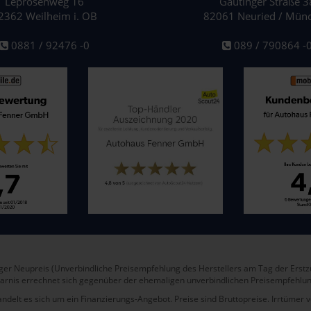
Leprosenweg 16
Gautinger Straße 3
2362 Weilheim i. OB
82061 Neuried / Mün
0881 / 92476 -0
089 / 790864 -
er Neupreis (Unverbindliche Preisempfehlung des Herstellers am Tag der Erstz
arnis errechnet sich gegenüber der ehemaligen unverbindlichen Preisempfehlun
andelt es sich um ein Finanzierungs-Angebot. Preise sind Bruttopreise. Irrtümer 