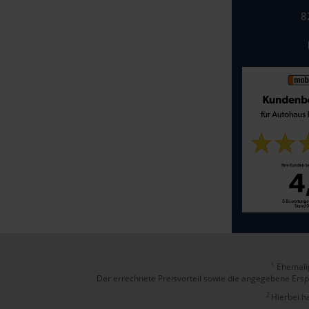
8
Ehemalig
1
Der errechnete Preisvorteil sowie die angegebene Ersp
2
Hierbei h