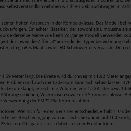
so selbstverständlich nehmen wir Ihren Gebrauchtwagen in Zahlu
einen hohen Anspruch in der Kompaktklasse. Das Modell befindet 
rückverfolgen. Ein echter Klassiker, der sowohl als Limousine als 
 wurde derselbe Name wie beim Vorgängermodell verwendet, sodass
ugeot durchweg die Ziffer „8“ am Ende der Typenbezeichnung ste
er, ein großes Maul sowie LED-Scheinwerfer verpasste. Den red d
r 4,59 Meter lang. Die Breite wird durchweg mit 1,82 Meter ange
kein Problem und auch der Laderaum kann sich sehen lassen. 470
ücksitze umklappt, erreicht ein Volumen von 1.228 Liter bzw. 1.66
h Führungsschienen, Verzurrösen sowie drei Stromanschlüsse. Be
 Verwendung der EMP2-Plattform resultiert.
toren. Wer sich für einen Benziner entscheidet, erhält 110 oder 
S und einer Beschleunigung von nur sechs Sekunden auf 100 km/h,
S leisten. Obligatorisch ist dabei stets der Frontantrieb.