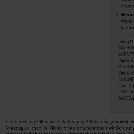
unters
Wende
Wenn d
kannst
ewogI
AiaHR
aXRlP
ZmaWx
Mzc3O
ZmaWx
cnRbM
1wcml
IG51b
AgICA
In den meisten Fällen wirft ein Peugeot 308 Neuwagen nicht vie
Fahrzeug zu lesen ist. Nichts desto trotz schreiben wir Beratun
unserem Fall ohne Weiteres in Ratenzahlung erfolgen kann. Teil