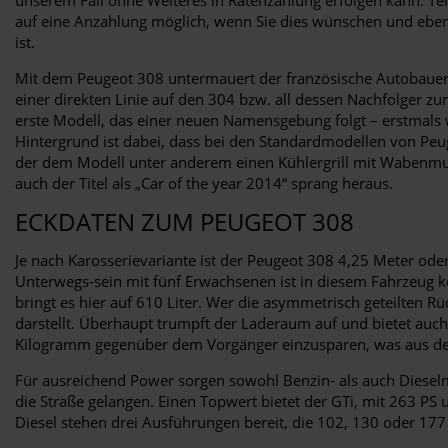
auf eine Anzahlung möglich, wenn Sie dies wünschen und eben
ist.
Mit dem Peugeot 308 untermauert der französische Autobauer s
einer direkten Linie auf den 304 bzw. all dessen Nachfolger zu
erste Modell, das einer neuen Namensgebung folgt – erstmals
Hintergrund ist dabei, dass bei den Standardmodellen von Pe
der dem Modell unter anderem einen Kühlergrill mit Wabenmust
auch der Titel als „Car of the year 2014“ sprang heraus.
ECKDATEN ZUM PEUGEOT 308
Je nach Karosserievariante ist der Peugeot 308 4,25 Meter ode
Unterwegs-sein mit fünf Erwachsenen ist in diesem Fahrzeug 
bringt es hier auf 610 Liter. Wer die asymmetrisch geteilten R
darstellt. Überhaupt trumpft der Laderaum auf und bietet auc
Kilogramm gegenüber dem Vorgänger einzusparen, was aus der
Für ausreichend Power sorgen sowohl Benzin- als auch Dieselmo
die Straße gelangen. Einen Topwert bietet der GTi, mit 263 P
Diesel stehen drei Ausführungen bereit, die 102, 130 oder 177 P