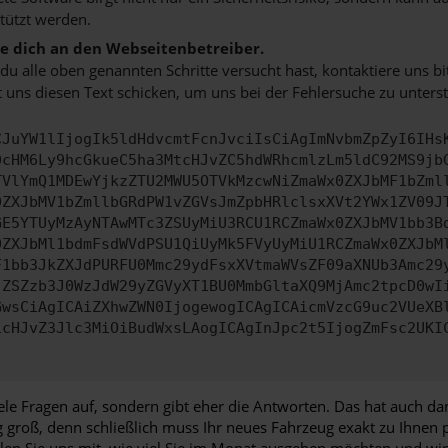
tützt werden.
 dich an den Webseitenbetreiber.
u alle oben genannten Schritte versucht hast, kontaktiere uns 
 uns diesen Text schicken, um uns bei der Fehlersuche zu unterst
CJuYW1lIjogIk5ldHdvcmtFcnJvciIsCiAgImNvbmZpZyI6IHs
0cHM6Ly9hcGkueC5ha3MtcHJvZC5hdWRhcmlzLm5ldC92MS9jb
TVlYmQ1MDEwYjkzZTU2MWU5OTVkMzcwNiZmaWx0ZXJbMF1bZml
0ZXJbMV1bZmllbGRdPW1vZGVsJmZpbHRlclsxXVt2YWx1ZV09J
GE5YTUyMzAyNTAwMTc3ZSUyMiU3RCU1RCZmaWx0ZXJbMV1bb3B
0ZXJbMl1bdmFsdWVdPSU1QiUyMk5FVyUyMiU1RCZmaWx0ZXJbM
F1bb3JkZXJdPURFU0Mmc29ydFsxXVtmaWVsZF09aXNUb3Amc29
jZSZzb3J0WzJdW29yZGVyXT1BU0MmbGltaXQ9MjAmc2tpcD0wI
GwsCiAgICAiZXhwZWN0IjogewogICAgICAicmVzcG9uc2VUeXB
icHJvZ3Jlc3MiOiBudWxsLAogICAgInJpc2t5IjogZmFsc2UKI
le Fragen auf, sondern gibt eher die Antworten. Das hat auch dam
g groß, denn schließlich muss Ihr neues Fahrzeug exakt zu Ihnen p
en Sie uns mit, wie viel Sie im Monat ausgeben möchten und wir f