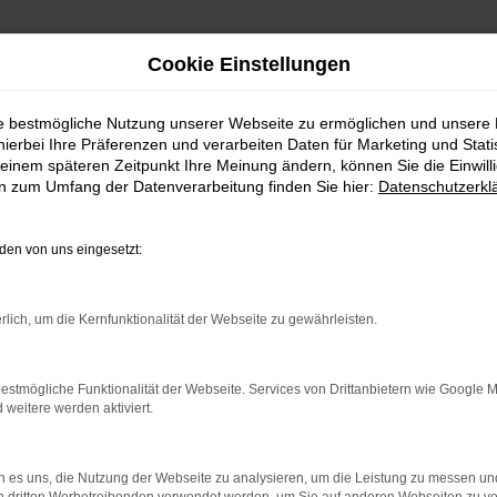
Cookie Einstellungen
ie bestmögliche Nutzung unserer Webseite zu ermöglichen und unsere
hierbei Ihre Präferenzen und verarbeiten Daten für Marketing und Stati
einem späteren Zeitpunkt Ihre Meinung ändern, können Sie die Einwillig
en zum Umfang der Datenverarbeitung finden Sie hier:
Datenschutzerkl
en von uns eingesetzt:
N KAUFEN
rlich, um die Kernfunktionalität der Webseite zu gewährleisten.
estmögliche Funktionalität der Webseite. Services von Drittanbietern wie Google 
 WIR KÜMMERN UNS DARUM
eitere werden aktiviert.
äbe. Vor allem seit dem letzten Generationswechsel präsentiert 
gehensweise beim Autokauf. Das Fahrzeug befindet sich im Bestz
 es uns, die Nutzung der Webseite zu analysieren, um die Leistung zu messen u
aben soll, welche Motorisierung erforderlich ist und auch die Extr