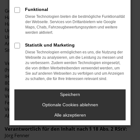
Funktional
Geschäftsführer: Kai Fenner, Jörg Fenner
Handelsregister: München
Diese Technologien bieten die bestmögliche Funktionalität
der Webseite. Services von Drittanbietern wie Google
Handelsregisternummer: 62734
Maps, Chats, Fahrzeugbewertungssystem und weitere
Umsatzsteuer-Identifikationsnummer gemäß § 27 a
werden aktiviert.
Umsatzsteuergesetz: DE128354977
Amtsgericht: Weilheim
Statistik und Marketing
Sitz der Gesellschaft: Weilheim
Diese Technologien ermöglichen es uns, die Nutzung der
Webseite zu analysieren, um die Leistung zu messen und
Versicherungsvermittlerregister
zu verbessern. Zudem werden Technologien eingesetzt,
die von dritten Werbetreibenden verwendet werden, um
(http://www.vermittlerregister.info):
Sie auf anderen Webseiten zu verfolgen und um Anzeigen
IHK für München und Oberbayern, Max-Joseph-Straße 2,
zu schalten, die für Ihre Interessen relevant sind.
80333 München, http://www.ihk-muenchen.de
Register-Nr. D-9O02-ECKVY-61
Speichern
Vertretungsberechtigter Geschäftsführer: Herr Jörg Bernd
Fenner
Optionale Cookies ablehnen
Versicherungsvertreter mit Erlaubnisbefreiung nach § 34d
Abs. 3 GewO (produktakzessorisch)
Alle akzeptieren
Verantwortlich für den Inhalt nach § 18 Abs. 2 RStV:
Jörg Fenner