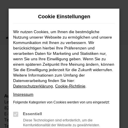
Zum
Hauptinhalt
Cookie Einstellungen
springen
Wir nutzen Cookies, um Ihnen die bestmögliche
Nutzung unserer Webseite zu ermöglichen und unsere
Startseite
Impressum
Kommunikation mit Ihnen zu verbessern. Wir
berücksichtigen hierbei Ihre Präferenzen und
verarbeiten Daten für Marketing und Statistiken nur,
IMPRESSUM
wenn Sie uns Ihre Einwilligung geben. Wenn Sie zu
einem späteren Zeitpunkt Ihre Meinung ändern, können
Sie die Einwilligung jederzeit für die Zukunft widerrufen.
HERAUSGEBER UND
Weitere Informationen zum Umfang der
HAFTUNGSAUSSCHLUSS
Datenverarbeitung finden Sie hier:
Datenschutzerklärung
,
Cookie-Richtlinie
.
Impressum
Autohaus Fenner GmbH
Leprosenweg 16
Folgende Kategorien von Cookies werden von uns eingesetzt:
82362 Weilheim i. OB
E-Mail: weilheim@autohaus-fenner.de
Essentiell
Telefon: +49 (0)881 / 92476 -0
Diese Technologien sind erforderlich, um die
Telefax: +49 (0)881 / 92476 -61
Kernfunktionalität der Webseite zu gewährleisten.