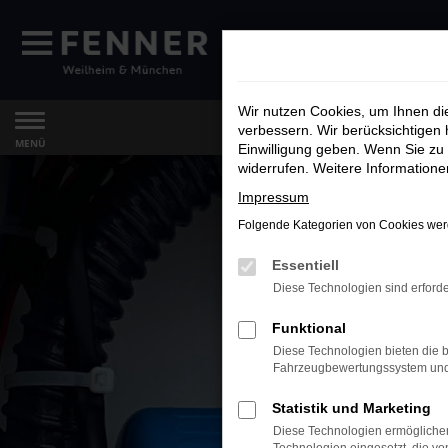
Zum
Hauptinhalt
springen
Wir nutzen Cookies, um Ihnen d
verbessern. Wir berücksichtigen 
MENÜ
Einwilligung geben. Wenn Sie zu 
widerrufen. Weitere Information
Impressum
Folgende Kategorien von Cookies werd
Essentiell
Diese Technologien sind erforde
Funktional
Diese Technologien bieten die b
Fahrzeugbewertungssystem und w
Statistik und Marketing
Diese Technologien ermöglichen