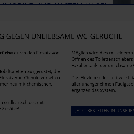
NMOBILE UND KASTENWAGEN
NG GEGEN UNLIEBSAME WC-GERÜCHE
rüche
durch den Einsatz von
Möglich wird dies mit einem
s
Öffnen des Toilettenschiebers 
Fäkalientank, der unliebsame
obiltoiletten ausgerüstet, die
 Einsatz von Chemie vorsehen.
Das Einziehen der Luft wirkt 
mmer neu mit chemischen,
aller unangenehmen Faulgase 
ergänzen das System.
 endlich Schluss mit
 Zusätze!
JETZT BESTELLEN IN UNSER