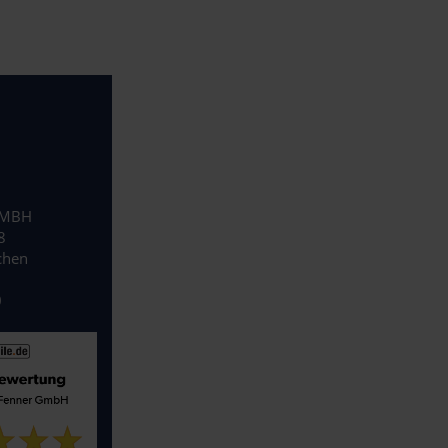
GMBH
8
chen
0