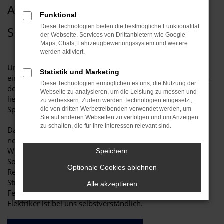
AUTARKPAKET MIT 230V -
Funktional
Diese Technologien bieten die bestmögliche Funktionalität
SPANNUNGSWANDLER & BOOSTER
der Webseite. Services von Drittanbietern wie Google
Maps, Chats, Fahrzeugbewertungssystem und weitere
werden aktiviert.
Unabhängige 230V Stromversorgung und Ladebooster in
Statistik und Marketing
einem Reisemobil. Die zwei Aufbaubatterien werden durch
Diese Technologien ermöglichen es uns, die Nutzung der
den Ladebooster während der Fahrt optimal versorgt und
Webseite zu analysieren, um die Leistung zu messen und
liefern ausreichend Leistung für den Dometic
zu verbessern. Zudem werden Technologien eingesetzt,
Spannungswandler.
die von dritten Werbetreibenden verwendet werden, um
Sie auf anderen Webseiten zu verfolgen und um Anzeigen
zu schalten, die für Ihre Interessen relevant sind.
Das System kann man ganz einfach über einen Schalter
neben dem Display aktivieren. Versorgt werden zwei (auf
Wunsch auch mehr) Steckdosen über dem Kühlschrank.
Speichern
So können zuverlässig Geräte wie z.B. Kaffeemaschine,
Optionale Cookies ablehnen
Reisefön oder Laptop unabhängig von einer externen
Stromversorgung betrieben werden.
Alle akzeptieren
Fehlerstromschutzschalter und Abnahme durch einen
Elektriker ist bei uns selbstverständlich.