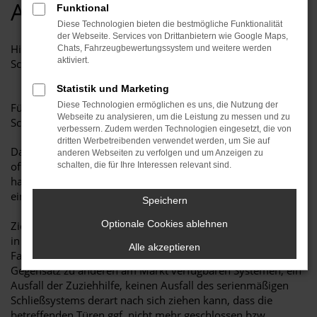
AST ZUZIEHHILFE
Funktional
Diese Technologien bieten die bestmögliche Funktionalität
der Webseite. Services von Drittanbietern wie Google Maps,
Hier an einem Bravia Swan an der rechten
Chats, Fahrzeugbewertungssystem und weitere werden
aktiviert.
Schiebetüre montiert.
Statistik und Marketing
Diese Technologien ermöglichen es uns, die Nutzung der
Für z.B. PEUGEOT BOXER und CITROEN JUMPER mit
Webseite zu analysieren, um die Leistung zu messen und zu
Schiebetüren und Heckklappen.
verbessern. Zudem werden Technologien eingesetzt, die von
dritten Werbetreibenden verwendet werden, um Sie auf
Da das schöne Hobby, Reisen mit dem Kastenwagen,
anderen Webseiten zu verfolgen und um Anzeigen zu
oftmals durch lautes Knallen der Schiebetür gestört wird,
schalten, die für Ihre Interessen relevant sind.
haben wir die Herausforderung angenommen und nach
einer Lösung des Problems gesucht.
Speichern
Optionale Cookies ablehnen
Zielsetzung war es, ein System zu montieren, welches nicht
in das bestehende serienmäßige Schließsystem des
Alle akzeptieren
Fahrzeugs eingreift. Hiermit wird verhindert, dass im
Gegensatz zu anderen am Markt verfügbaren Systemen, ein
Ausfall der Zuziehhilfe, keinen Ausfall des serienmäßigen
Schließsystems derart nach sich ziehen kann, dass die
betreffenden Türen ggf. nicht mehr geschlossen bzw.