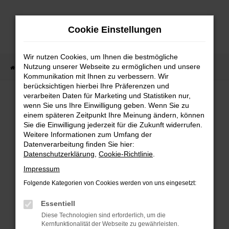
Zum
Hauptinhalt
Cookie Einstellungen
springen
Wir nutzen Cookies, um Ihnen die bestmögliche
Nutzung unserer Webseite zu ermöglichen und unsere
Startseite
PKW
Fahrzeugsuche
Kommunikation mit Ihnen zu verbessern. Wir
berücksichtigen hierbei Ihre Präferenzen und
verarbeiten Daten für Marketing und Statistiken nur,
wenn Sie uns Ihre Einwilligung geben. Wenn Sie zu
FEHLER: NETWORK ERROR
einem späteren Zeitpunkt Ihre Meinung ändern, können
Sie die Einwilligung jederzeit für die Zukunft widerrufen.
Weitere Informationen zum Umfang der
Beim Laden ist ein Fehler aufgetreten.
Datenverarbeitung finden Sie hier:
Hier sind ein paar Tipps, die dir helfen können:
Datenschutzerklärung
,
Cookie-Richtlinie
.
Überprüfe deine Firewall und deine
Impressum
Internetverbindung.
Folgende Kategorien von Cookies werden von uns eingesetzt:
Laden andere Webseiten, zum Beispiel deine
Suchmaschine?
Essentiell
Prüfe deine Browsererweiterungen.
Diese Technologien sind erforderlich, um die
Kernfunktionalität der Webseite zu gewährleisten.
Manche Erweiterungen, wie Werbeblocker,