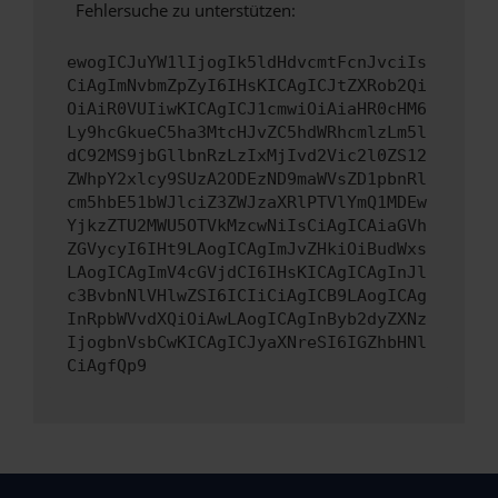
Fehlersuche zu unterstützen:
ewogICJuYW1lIjogIk5ldHdvcmtFcnJvciIs
CiAgImNvbmZpZyI6IHsKICAgICJtZXRob2Qi
OiAiR0VUIiwKICAgICJ1cmwiOiAiaHR0cHM6
Ly9hcGkueC5ha3MtcHJvZC5hdWRhcmlzLm5l
dC92MS9jbGllbnRzLzIxMjIvd2Vic2l0ZS12
ZWhpY2xlcy9SUzA2ODEzND9maWVsZD1pbnRl
cm5hbE51bWJlciZ3ZWJzaXRlPTVlYmQ1MDEw
YjkzZTU2MWU5OTVkMzcwNiIsCiAgICAiaGVh
ZGVycyI6IHt9LAogICAgImJvZHkiOiBudWxs
LAogICAgImV4cGVjdCI6IHsKICAgICAgInJl
c3BvbnNlVHlwZSI6ICIiCiAgICB9LAogICAg
InRpbWVvdXQiOiAwLAogICAgInByb2dyZXNz
IjogbnVsbCwKICAgICJyaXNreSI6IGZhbHNl
CiAgfQp9