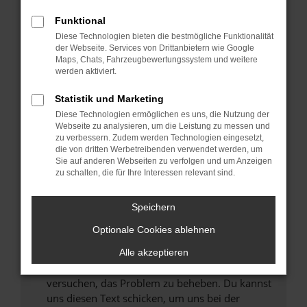
können das Laden bestimmter Seiten
Funktional
verhindern. Funktioniert die Seite in einem
Diese Technologien bieten die bestmögliche Funktionalität
anderen Browser oder in einem privaten
der Webseite. Services von Drittanbietern wie Google
Fenster?
Maps, Chats, Fahrzeugbewertungssystem und weitere
werden aktiviert.
Starte dein Gerät neu.
Das kann manchmal helfen, vorübergehende
Statistik und Marketing
Probleme zu beheben.
Diese Technologien ermöglichen es uns, die Nutzung der
Stelle sicher, dass dein Browser und dein
Webseite zu analysieren, um die Leistung zu messen und
zu verbessern. Zudem werden Technologien eingesetzt,
Betriebssystem auf dem neuesten Stand
die von dritten Werbetreibenden verwendet werden, um
sind.
Sie auf anderen Webseiten zu verfolgen und um Anzeigen
Veraltete Software birgt nicht nur ein
zu schalten, die für Ihre Interessen relevant sind.
Sicherheitsrisiko, sondern kann auch dazu
führen, dass bestimmte Funktionen nicht mehr
Speichern
unterstützt werden.
Optionale Cookies ablehnen
Wende dich an den Webseitenbetreiber.
Wenn du alle oben genannten Schritte versucht
Alle akzeptieren
hast, kontaktiere uns bitte. Wir werden
versuchen, das Problem zu beheben. Du kannst
uns diesen Text schicken, um uns bei der