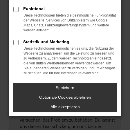
können das Laden bestimmter Seiten
Funktional
verhindern. Funktioniert die Seite in einem
Diese Technologien bieten die bestmögliche Funktionalität
anderen Browser oder in einem privaten
der Webseite. Services von Drittanbietern wie Google
Fenster?
Maps, Chats, Fahrzeugbewertungssystem und weitere
werden aktiviert.
Starte dein Gerät neu.
Das kann manchmal helfen, vorübergehende
Statistik und Marketing
Probleme zu beheben.
Diese Technologien ermöglichen es uns, die Nutzung der
Stelle sicher, dass dein Browser und dein
Webseite zu analysieren, um die Leistung zu messen und
zu verbessern. Zudem werden Technologien eingesetzt,
Betriebssystem auf dem neuesten Stand
die von dritten Werbetreibenden verwendet werden, um
sind.
Sie auf anderen Webseiten zu verfolgen und um Anzeigen
Veraltete Software birgt nicht nur ein
zu schalten, die für Ihre Interessen relevant sind.
Sicherheitsrisiko, sondern kann auch dazu
führen, dass bestimmte Funktionen nicht mehr
Speichern
unterstützt werden.
Optionale Cookies ablehnen
Wende dich an den Webseitenbetreiber.
Wenn du alle oben genannten Schritte versucht
Alle akzeptieren
hast, kontaktiere uns bitte. Wir werden
versuchen, das Problem zu beheben. Du kannst
uns diesen Text schicken, um uns bei der