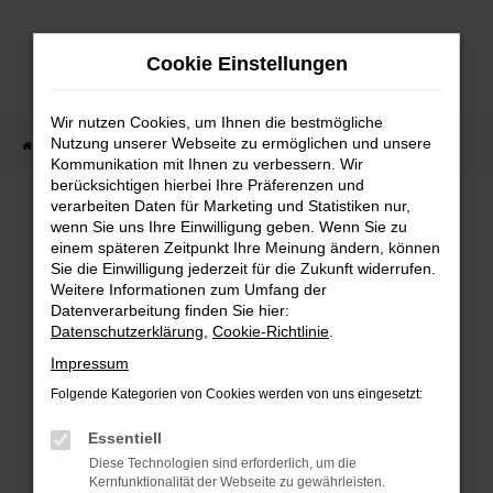
Zum
Hauptinhalt
Cookie Einstellungen
springen
Wir nutzen Cookies, um Ihnen die bestmögliche
Nutzung unserer Webseite zu ermöglichen und unsere
Startseite
PKW
Fahrzeugsuche
Kommunikation mit Ihnen zu verbessern. Wir
berücksichtigen hierbei Ihre Präferenzen und
verarbeiten Daten für Marketing und Statistiken nur,
wenn Sie uns Ihre Einwilligung geben. Wenn Sie zu
FEHLER: NETWORK ERROR
einem späteren Zeitpunkt Ihre Meinung ändern, können
Sie die Einwilligung jederzeit für die Zukunft widerrufen.
Weitere Informationen zum Umfang der
Beim Laden ist ein Fehler aufgetreten.
Datenverarbeitung finden Sie hier:
Hier sind ein paar Tipps, die dir helfen können:
Datenschutzerklärung
,
Cookie-Richtlinie
.
Überprüfe deine Firewall und deine
Impressum
Internetverbindung.
Folgende Kategorien von Cookies werden von uns eingesetzt:
Laden andere Webseiten, zum Beispiel deine
Suchmaschine?
Essentiell
Prüfe deine Browsererweiterungen.
Diese Technologien sind erforderlich, um die
Kernfunktionalität der Webseite zu gewährleisten.
Manche Erweiterungen, wie Werbeblocker,