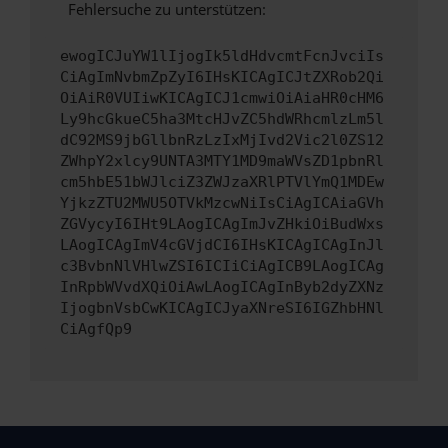
Fehlersuche zu unterstützen:
ewogICJuYW1lIjogIk5ldHdvcmtFcnJvciIs
CiAgImNvbmZpZyI6IHsKICAgICJtZXRob2Qi
OiAiR0VUIiwKICAgICJ1cmwiOiAiaHR0cHM6
Ly9hcGkueC5ha3MtcHJvZC5hdWRhcmlzLm5l
dC92MS9jbGllbnRzLzIxMjIvd2Vic2l0ZS12
ZWhpY2xlcy9UNTA3MTY1MD9maWVsZD1pbnRl
cm5hbE51bWJlciZ3ZWJzaXRlPTVlYmQ1MDEw
YjkzZTU2MWU5OTVkMzcwNiIsCiAgICAiaGVh
ZGVycyI6IHt9LAogICAgImJvZHkiOiBudWxs
LAogICAgImV4cGVjdCI6IHsKICAgICAgInJl
c3BvbnNlVHlwZSI6ICIiCiAgICB9LAogICAg
InRpbWVvdXQiOiAwLAogICAgInByb2dyZXNz
IjogbnVsbCwKICAgICJyaXNreSI6IGZhbHNl
CiAgfQp9