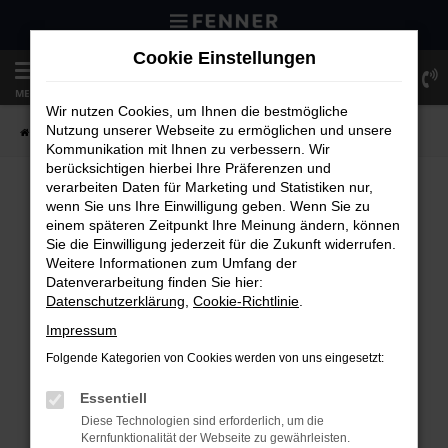
Zum
Hauptinhalt
Cookie Einstellungen
springen
MENÜ
Wir nutzen Cookies, um Ihnen die bestmögliche
Nutzung unserer Webseite zu ermöglichen und unsere
Startseite
PKW
Fahrzeugsuche
Kommunikation mit Ihnen zu verbessern. Wir
berücksichtigen hierbei Ihre Präferenzen und
verarbeiten Daten für Marketing und Statistiken nur,
wenn Sie uns Ihre Einwilligung geben. Wenn Sie zu
FEHLER: NETWORK ERROR
einem späteren Zeitpunkt Ihre Meinung ändern, können
Sie die Einwilligung jederzeit für die Zukunft widerrufen.
Weitere Informationen zum Umfang der
Beim Laden ist ein Fehler aufgetreten.
Datenverarbeitung finden Sie hier:
Hier sind ein paar Tipps, die dir helfen können:
Datenschutzerklärung
,
Cookie-Richtlinie
.
Überprüfe deine Firewall und deine
Impressum
Internetverbindung.
Folgende Kategorien von Cookies werden von uns eingesetzt:
Laden andere Webseiten, zum Beispiel deine
Suchmaschine?
Essentiell
Prüfe deine Browsererweiterungen.
Diese Technologien sind erforderlich, um die
Kernfunktionalität der Webseite zu gewährleisten.
Manche Erweiterungen, wie Werbeblocker,