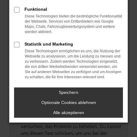
können das Laden bestimmter Seiten
Funktional
verhindern. Funktioniert die Seite in einem
Diese Technologien bieten die bestmögliche Funktionalität
anderen Browser oder in einem privaten
der Webseite. Services von Drittanbietern wie Google
Fenster?
Maps, Chats, Fahrzeugbewertungssystem und weitere
werden aktiviert.
Starte dein Gerät neu.
Das kann manchmal helfen, vorübergehende
Statistik und Marketing
Probleme zu beheben.
Diese Technologien ermöglichen es uns, die Nutzung der
Stelle sicher, dass dein Browser und dein
Webseite zu analysieren, um die Leistung zu messen und
zu verbessern. Zudem werden Technologien eingesetzt,
Betriebssystem auf dem neuesten Stand
die von dritten Werbetreibenden verwendet werden, um
sind.
Sie auf anderen Webseiten zu verfolgen und um Anzeigen
Veraltete Software birgt nicht nur ein
zu schalten, die für Ihre Interessen relevant sind.
Sicherheitsrisiko, sondern kann auch dazu
führen, dass bestimmte Funktionen nicht mehr
Speichern
unterstützt werden.
Optionale Cookies ablehnen
Wende dich an den Webseitenbetreiber.
Wenn du alle oben genannten Schritte versucht
Alle akzeptieren
hast, kontaktiere uns bitte. Wir werden
versuchen, das Problem zu beheben. Du kannst
uns diesen Text schicken, um uns bei der