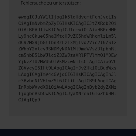
Fehlersuche zu unterstützen:
ewogICJuYW1lIjogIk5ldHdvcmtFcnJvciIs
CiAgImNvbmZpZyI6IHsKICAgICJtZXRob2Qi
OiAiR0VUIiwKICAgICJ1cmwiOiAiaHR0cHM6
Ly9hcGkueC5ha3MtcHJvZC5hdWRhcmlzLm5l
dC92MS9jbGllbnRzLzIxMjIvd2Vic2l0ZS12
ZWhpY2xlcy9SNDMyNDA1Mj9maWVsZD1pbnRl
cm5hbE51bWJlciZ3ZWJzaXRlPTVlYmQ1MDEw
YjkzZTU2MWU5OTVkMzcwNiIsCiAgICAiaGVh
ZGVycyI6IHt9LAogICAgImJvZHkiOiBudWxs
LAogICAgImV4cGVjdCI6IHsKICAgICAgInJl
c3BvbnNlVHlwZSI6ICIiCiAgICB9LAogICAg
InRpbWVvdXQiOiAwLAogICAgInByb2dyZXNz
IjogbnVsbCwKICAgICJyaXNreSI6IGZhbHNl
CiAgfQp9